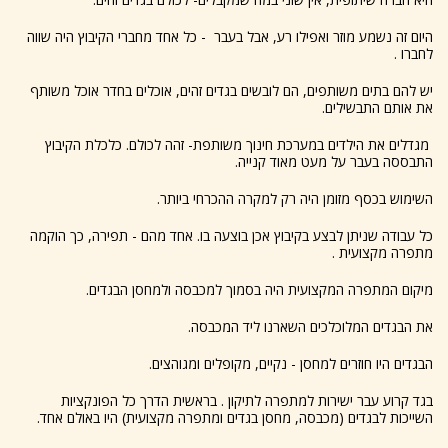
היום זה נשמע מוזר ואפילו רע, אבל בעבר - כל אחד מחברי הקיבוץ היה שווה
לחברו .
יש להם בתים משותפים, הם לובשים בגדים זהים, אוכלים בחדר אוכל משותף
את אותם התבשילים.
מגדלים את הילדים במערכת חינוך משותפת- זהה לכולם. כלכלת הקיבוץ
התבססה בעבר על מעט מאוד קנייה.
השימוש בכסף מזומן היה רק למקרה ההכרחי ביותר.
כל עבודה שניתן לבצע בקיבוץ אכן בוצעה בו. אחד מהם - תפירה, כך הוקמה
מתפרה מקצועית .
מיקום המתפרה המקצועית היה בסמוך למכבסה ולמחסן הבגדים.
את הבגדים המלוכלכים השארנו ליד המכבסה.
הבגדים היו חוזרים למחסן - נקיים, מקופלים ומגוהצים.
בגד קרוע עבר ישירות למתפרה לתיקון . בראשית הדרך כל הפונקציות
השייכות לבגדים (מכבסה, מחסן בגדים ומתפרה מקצועית) היו באולם אחד.