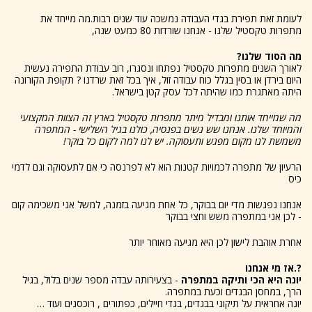
לעומת זאת תפירת בגדי העבודה נמשכה עוד שנים רבות.מה מייחד את
מתפרות טקסטיל שלנו - אנחנו שורדות 80 כמעט שנה,
מה הסוד שלנו?
לאורך השנים מתפרות טקסטיל נפתחו ונסגרו, רוב עבודת התפירה נעשית
היום בירדן או בסין בגלל כוח עבודה זול, איך בכל זאת שרדנו ? תקופת הקורונה
היתה מאתגרת כמו שהיתה לכל עסק קטן בישראל.
מה שמייחד אותנו ומבדיל מיתר מתפרות טקסטיל בארץ זה הצוות המקצועי
והמיוחד שלנו. אנחנו שש נשים בפנסיה, כולנו בגיל השלישי - המתפרה
משמשת לנו מקום מפגש ותעסוקה. יש לנו למה לקום כל בוקר!
הרעיון של מתפרה לכמויות קטנות הוא לא לפרנסה כי אם לתעסוקה וגם לדמי
כיס
אנחנו נפגשות מדי יום בבוקר, כל אחת מגיעה בזמנה, למשל אני משכימה קום
- לכן אני במתפרה משש וחצי בבוקר
אחרת אוהבת לישון לכן היא מגיעה מאוחר יותר
?.אז מי אנחנו
יונה היא הכי ותיקה במתפרה
- בצעירותה עבדה מספר שנים בלול, בגיל
הרך, במחסן הבגדים וכעת במתפרה.
יונה אחראית על תיקוני בבגדים, בגדי חיילים, כפתורים , רוכסנים ועוד …