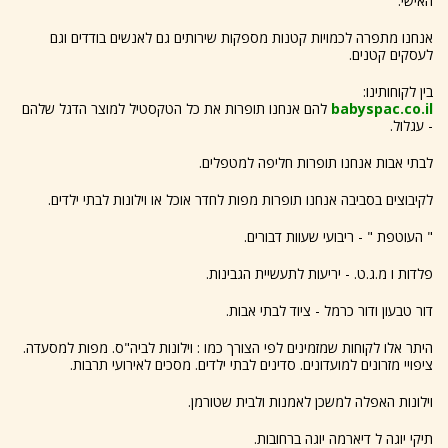
האישי.
אנחנו מתפרה לכמויות קטנות מספקות שירותים גם לאנשים בודדים וגם
לעסקים קטנים.
בין לקוחותינו:
babyspac.co.il
להם אנחנו תופרות את כל הטקסטיל למוצר הדגל שלהם
- עגלול.
לבתי אבות אנחנו תופרות חליפה למטפלים.
לקיבוצים בסביבה אנחנו תופרות מפות לחדר אוכל או וילונות לבתי ילדים.
" העוטפת " - ריבועי שעוות דבורים.
פלדות ו מ.ג.ט. - יריעות לתעשיית הגבינות.
דור טבעון ודור כרמל - ציוד לבתי אבות.
היתר אלו לקוחות שמזמינים לפי הצורך כמו : וילונות לביה"ס. מפות למסעדה.
ציפויי מזרונים למועדונים. סדינים לבתי ילדים. מסכים לאירועי תרבות.
וילונות האפלה למשכן לאמנות ולבית שטורמן.
תיקי יוגה ל דיארמה יוגה ברחובות.