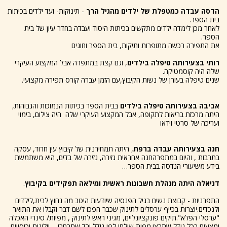
הדסה עבדה כמטפלת של ילדים מהגיל הרך
- תינוקות- ועד ילדים בכיתות
בית הספר.
לאחר מכן לימדה ילדים מתקשים בכיתות היסוד ועבדה בחדר עיון של בית
הספר.
את התפירה רכשה מתופרות ותיקות, בית הספר וחוגים
רותי בצעירותה טיפלה בילדים
, וגם קצת במתפרה אבל המקצוע העיקרי
שלה היה קוסמטיקה.
שנים טיפלה בעורן של נשות הקיבוץ,עם הזמן עברה קורס תפירה מקצועי.
אביבה בצעירותה טיפלה בילדים
בבית הספר בכיתות הנמוכות והגבוהות,
היתה מרכזת בריאות לתקופה, אבל המקצוע העיקרי שלה היה צילום, בימוי
ועריכה של סרטי וידאו
חנה בצעירותה עבדה ברפת
, היתה תמחירנית של קיבוץ עין חרוד, עסקה
בתרבות , והיום במתפרהחנה אחראית גזירה, גזירה של בדים, היא משתמשת
בידע משיעורי הנדסה בבית הספר…
דניאלה היתה מנהלת חשבונות ראשית ומילאה תפקידים בקיבוץ
.
התפרניות - קבוצת נשים בגיל הפנסיה שיודעות היטב מה נחוץ לבית,לילדים
ולנכדים.יוצרות בכייף ערסלים לתינוק שכבר הפכו לשם דבר וקבלו את התואר
"ערסלי הפלא".תיקים פונקציונליים, מגיני ראש לתינוק , מפיות/ סינרי האכלה
ומצעים בכל גודל שתרצו.מפות שולחן לפי גודל ובד שתבחרו, , וילונות וכיסויים