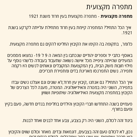
מתפרה מקצועית
מתפרה מקצועית
- מתפרה מקצועית בעין חרוד משנת 1921
איך הכל התחיל? המתפרה קיימת בעין חרוד מתחילת עלייתה לקרקע בשנת
1921.
כלומר, בתקופה בה הקימו את הקיבוץ החליטו להקים גם מתפרה מקצועית.
באוסף כתבי יד וספרים יהודיים שנכתבו בין המאה ה 9 ל 19- נמצאו מסמכים
המעידים שהייתה ציפייה מכל אישה נשואה שתעבוד בעבודה כלשהי נוסף על
מילוי חובות משק הבית, בין המקצועות המקובלים ונאותים לנשים היו רקמה
ותפירה. נשים התפרנסו מאריגת בדים ומתפירת תכריכים.
איך הכל התחיל? גם אנחנו ,קיבוץ עין חרוד,לא שונים וגם אצלנו נשים עבדו
בתפירה, השוני היה במטרה והאידיאולוגיה. המטרה, מענה לכל הצרכים של
הקיבוץ במתפרה מקצועית האידיאולוגיה שיתופיות ושוויון
פעמיים בשנה התחדשו חברי הקיבוץ והילדים בחליפת בגדים חדשה, פעם בקיץ
ופעם בחורף.
ביגוד זהה לכולם, השוני היה רק בצבע, צבע אחד לבנים ואחד לבנות.
נכון, לא לכולם טעם זהה בצבעים, דוגמאות ובדים. מאחר וכולם שווים והקיבוץ
היא חברה שיתופית, אין שוני במה שמקבלים- לכולם בגדים זהים.