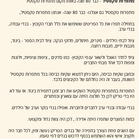
מתפרות טקסטיל
- כבר 80 שנה באותו מקום מתפרות טקסטיל
מתפרות טקסטיל גם אצלנו- כבר 80 שנה- אנחנו מתפרות טקסטיל,
בתחילה תפרו את כל הפריטים ששימשו את כלל חברי הקיבוץ - בגדי עבודה,
בגדי ערב.
ציוד לבתי הילדים - סינרים, חיתולים, חלוקי הנקה. ציוד לבית הספר - ביגוד,
מגבות ידיים, מגבות רחצה.
ציוד לחדר האוכל ולשאר ענפי הקיבוץ- כמו סדינים , ציפות וציפיות, וילונות
ומפות לכל אחד מבתי החברים.
וכמובן שקיות כביסה, היום ניתן למצוא שקיות כביסה בכל מתפרות טקסטיל
השונות, בעבר זה היה נחלתם של הקיבוצים בלבד.
התופרות במתפרות טקסטיל השקיעו את רוב זמנן לתפירת ביגוד. אז עוד לא
היו בדי טריקו לכן כל חולצה היתה עם צווארון וכפתורים.
בגדי עבודה ובגדי ערב לחברים ולחברות. ואפילו בגדי בוקר וערב של הילדים.
כמות המוצרים שתפרו היתה אדירה , לכן היה צוות גדול ומקצועי.
עם השנים פחת הצורך בתפירה של בגדים. הטריקו נעשה זמין, לכל חבר היה
תקציב אישי והוא השתמש בכסף לרכוש בגדים לפי טעמו.