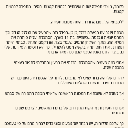
כלומר, מוצרי תפירה שונים ואיכותיים בכמויות קטנות יחסית- מתפרה לכמויות
קטנות.
"לסבתא שלי, סבתא ורדה, היתה מכונת תפירה.
מכונת זינגר עם הפעלה ברגל,כן כן...הפדל הזה שמפעיל את הגלגל הגדול וכך
המחט יוצאת ונכנסת....כשהייתי בת 11 בערך, הסתכלתי עליה פותחת את
הפלא הזה, מתוך השולחן התמים שעמד בצד, ואז הקסם התחיל, סבתא הייתה
תופרת , את החוט תמיד ביקשה ממני להשחיל, וכך היא הוסיפה לסקרנות שלי
גם ביצירה וגם בענין הטכני שגם ככה מאד אהבתי.
אחרי כמה פעמים שהסתכלתי הבנתי את הרעיון והתחלתי לתפור בעצמי
במכונה שלה.
להורים שלי היה ברור שאני לא מתכוונת לוותר על הקסם הזה, היום כבר יש
מכונות תפירה חדשות חשמליות משוכללות.
אך לעולם לא אשכח את המכונה הראשונה שראיתי מכונת התפירה של סבתא
.
אנחנו התפרניות מחזיקות מגוון רחב של בדים המתאימים לצרכים שונים
ומגוונים.
כך שלכם הלקוחות, יש מבחר של צבעים וסוגי בדים לבחור מהם על פי טעמכם