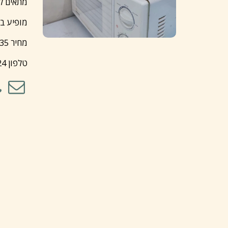
מתאים למ
מופיע בש
מחיר 35 שח.
טלפון 046485324